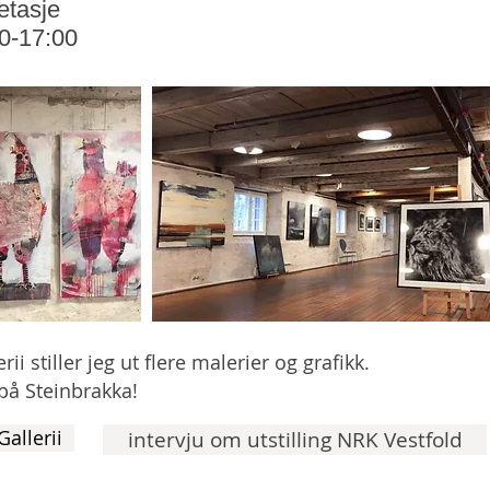
 etasje
00-17:00
 stiller jeg ut flere malerier og grafikk.
på Steinbrakka!
Gallerii
intervju om utstilling NRK Vestfold