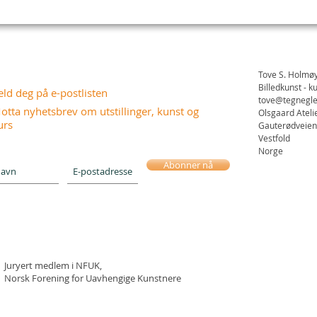
Tove S. Holmø
Billedkunst - k
ld deg på e-postlisten
tove@tegnegl
otta nyhetsbrev om utstillinger, kunst og
Olsgaard Ateli
urs
Gauterødveien 
Vestfold
Norge
Abonner nå
Juryert medlem i NFUK,
Norsk Forening for Uavhengige Kunstnere