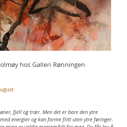
 Holmøy
hos Galleri Rønningen
August
øner, fjell og trær. Men det er bare den ytre
ed energier og kan forme fritt uten ytre føringer.
ne mine er veldig meningsfylt for meg. Du får lov å