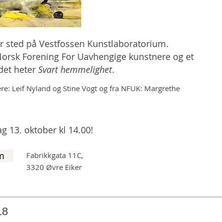
er sted på Vestfossen Kunstlaboratorium.
orsk Forening For Uavhengige kunstnere og et
ldet heter
Svart hemmelighet
.
re: Leif Nyland og Stine Vogt og fra NFUK: Margrethe
g 13. oktober kl 14.00!
m
Fabrikkgata 11C,
3320 Øvre Eiker
18