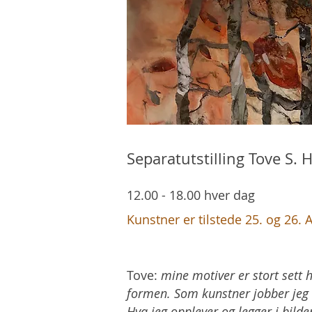
Separatutstilling Tove S.
12.00 - 18.00 hver dag
Kunstner er tilstede 25. og 26. 
Tove:
mine motiver er stort sett h
formen. Som kunstner jobber jeg m
Hva jeg opplever og legger i bilde