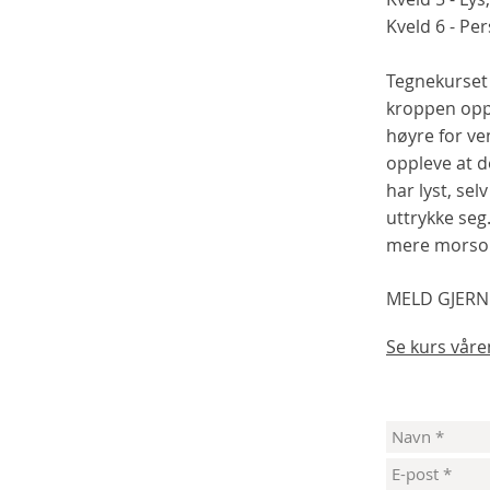
Kveld 6 - Pe
Tegnekurset 
kroppen opp 
høyre for ve
oppleve at d
har lyst, sel
uttrykke seg.
mere morso
MELD GJERN
Se kurs våre