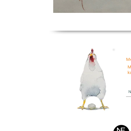
Me
M
k