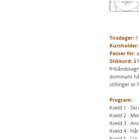
Tirsdager:
1
Kursholder:
Passer for
: 
Stikkord:
å 
frihåndstegn
dominant hån
stillinger er 
Program:
Kveld 1 - Skr
Kveld 2 - M
Kveld 3 - An
Kveld 4 - H
Kveld 5 - Ly