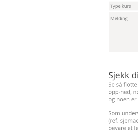
Sjekk d
Se så flotte
opp-ned, no
og noen er 
Som undervi
(ref. sjema
bevare et l