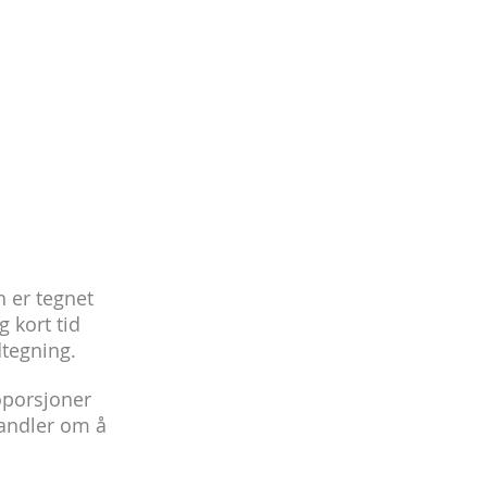
n er tegnet
 kort tid
dtegning.
roporsjoner
handler om å