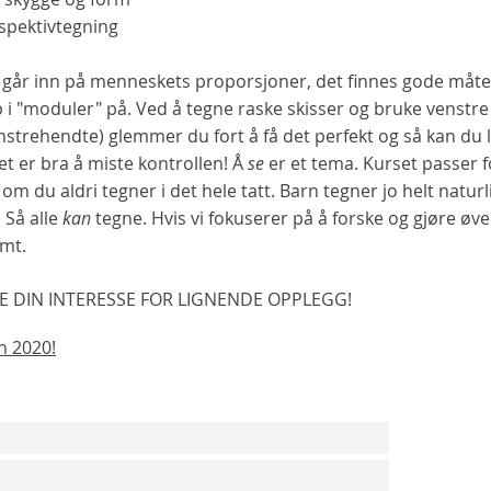
rspektivtegning
går inn på menneskets proporsjoner, det finnes gode måte
i "moduler" på. Ved å tegne raske skisser og bruke venstre 
nstrehendte) glemmer du fort å få det perfekt og så kan du le
et er bra å miste kontrollen! Å
se
er et tema. Kurset passer 
v om du aldri tegner i det hele tatt. Barn tegner jo helt naturl
 Så alle
kan
tegne. Hvis vi fokuserer på å forske og gjøre øvel
mt.
E DIN INTERESSE FOR LIGNENDE OPPLEGG!
n 2020!