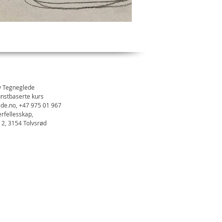
y Tegneglede
unstbaserte kurs
ede.no
, +47 975 01 967
erfellesskap,
2, 3154 Tolvsrød