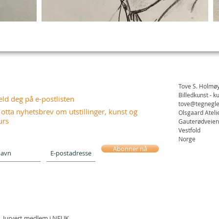
Tove S. Holmø
Billedkunst - k
ld deg på e-postlisten
tove@tegnegl
otta nyhetsbrev om utstillinger, kunst og
Olsgaard Ateli
urs
Gauterødveien 
Vestfold
Norge
Abonner nå
Juryert medlem i NFUK,