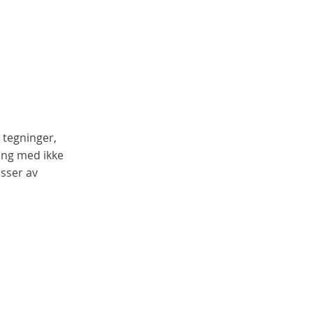
 tegninger,
ning med ikke
isser av