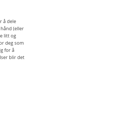
r å dele
hånd (eller
 litt og
for deg som
ig for å
ser blir det