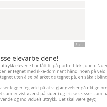
Send
isse elevarbeidene!
 uttrykk elevene har fått til på portrett-leksjonen. Noe
en er tegnet med ikke-dominant hånd, noen på veldig
tegnet uten å se på arket de tegnet på, en såkalt blin
ser legger jeg vekt på at vi gjør øvelser på riktige p
et som er vist øverst på siden) og friske skisser som 
evende og individuelt uttrykk. Det skal være gøy:)