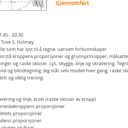
Gjennomført
7.45 - 20.30
Tove S. Holmøy
alle som har lyst til å tegne, uansett forkunnskaper
forstå kroppens proporsjoner og grunnprinsipper, målsatte
inger og raske skisser. Lys, skygge, linje og skravering. Teg
d og blindtegning. Jeg står selv modell hver gang, raske sk
flott og viktig trening.
avering og linje, kroki (raske skisser av kropp)
enneskekroppens proporsjoner
siktets proporsjoner
åndens proporsjoner
s, skygge og form